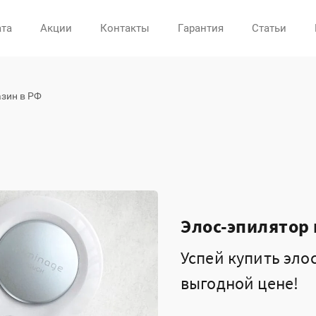
ата
Акции
Контакты
Гарантия
Статьи
зин в РФ
Элос-эпилятор 
Успей купить элос
выгодной цене!